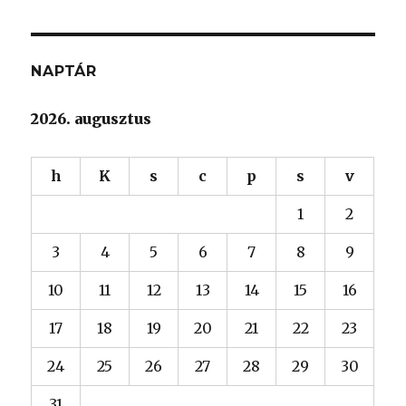
következő
kifejezésre:
NAPTÁR
2026. augusztus
h
K
s
c
p
s
v
1
2
3
4
5
6
7
8
9
10
11
12
13
14
15
16
17
18
19
20
21
22
23
24
25
26
27
28
29
30
31