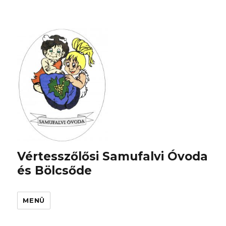
Vértesszőlősi Samufalvi Óvoda
és Bölcsőde
MENÜ