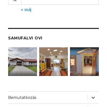
« máj
SAMUFALVI OVI
almenü
Bemutatkozás
szétnyit