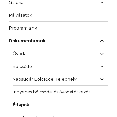
almenü
Galéria
szétnyit
Pályázatok
Programjaink
almenü
Dokumentumok
szétnyit
almenü
Óvoda
szétnyit
almenü
Bölcsőde
szétnyit
almenü
Napsugár Bölcsődei Telephely
szétnyit
Ingyenes bölcsődei és óvodai étkezés
Étlapok