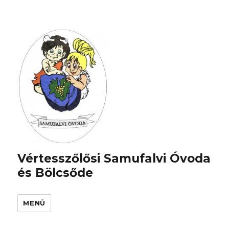
Vértesszőlősi Samufalvi Óvoda
és Bölcsőde
MENÜ