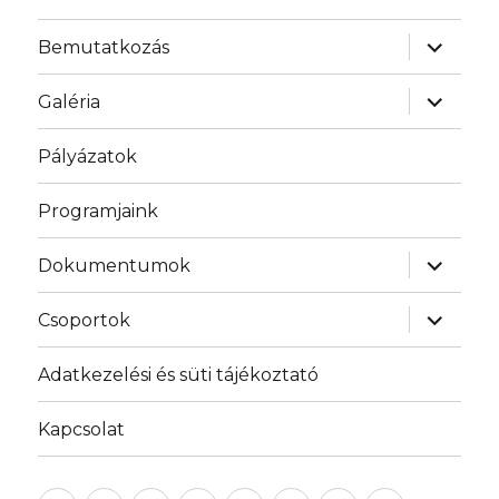
almenü
Bemutatkozás
szétnyit
almenü
Galéria
szétnyit
Pályázatok
Programjaink
almenü
Dokumentumok
szétnyit
almenü
Csoportok
szétnyit
Adatkezelési és süti tájékoztató
Kapcsolat