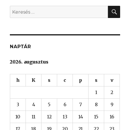
KER
Keresés
a
következő
kifejezésre:
NAPTÁR
2026. augusztus
h
K
s
c
p
s
v
1
2
3
4
5
6
7
8
9
10
11
12
13
14
15
16
17
18
19
20
21
22
23