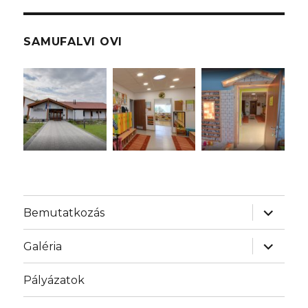
SAMUFALVI OVI
almenü
Bemutatkozás
szétnyit
almenü
Galéria
szétnyit
Pályázatok