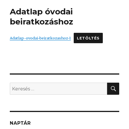
Adatlap óvodai
beiratkozáshoz
Adatlap-ovodai-beiratkozashoz-1
LETÖLTÉS
KER
Keresés
a
következő
kifejezésre:
NAPTÁR