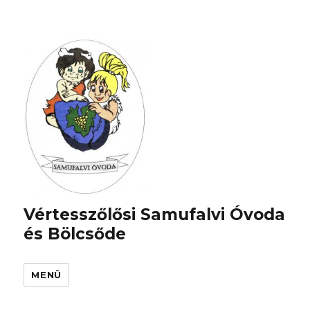
Vértesszőlősi Samufalvi Óvoda
és Bölcsőde
MENÜ