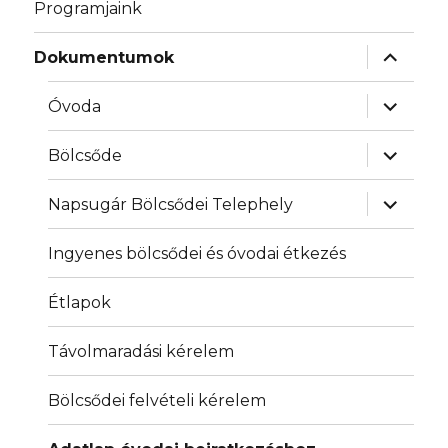
Programjaink
almenü
Dokumentumok
szétnyit
almenü
Óvoda
szétnyit
almenü
Bölcsőde
szétnyit
almenü
Napsugár Bölcsődei Telephely
szétnyit
Ingyenes bölcsődei és óvodai étkezés
Étlapok
Távolmaradási kérelem
Bölcsődei felvételi kérelem