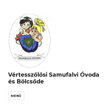
Vértesszőlősi Samufalvi Óvoda
és Bölcsőde
MENÜ