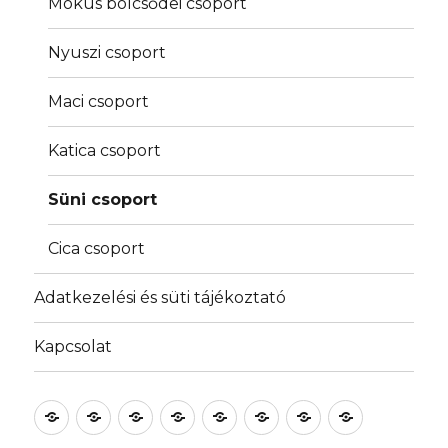
Mókus bölcsődei csoport
Nyuszi csoport
Maci csoport
Katica csoport
Süni csoport
Cica csoport
Adatkezelési és süti tájékoztató
Kapcsolat
Bemutatkozás
Galéria
Pályázatok
Programjaink
Dokumentumok
Csoportok
Adatkezelési
Kapcsolat
és