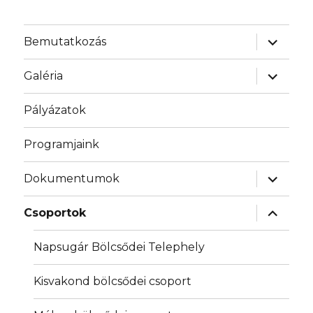
almenü
Bemutatkozás
szétnyit
almenü
Galéria
szétnyit
Pályázatok
Programjaink
almenü
Dokumentumok
szétnyit
almenü
Csoportok
szétnyit
Napsugár Bölcsődei Telephely
Kisvakond bölcsődei csoport