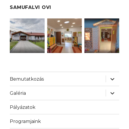
SAMUFALVI OVI
almenü
Bemutatkozás
szétnyit
almenü
Galéria
szétnyit
Pályázatok
Programjaink