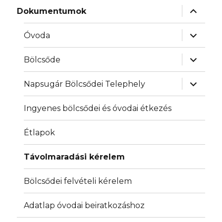
almenü
Dokumentumok
szétnyit
almenü
Óvoda
szétnyit
almenü
Bölcsőde
szétnyit
almenü
Napsugár Bölcsődei Telephely
szétnyit
Ingyenes bölcsődei és óvodai étkezés
Étlapok
Távolmaradási kérelem
Bölcsődei felvételi kérelem
Adatlap óvodai beiratkozáshoz