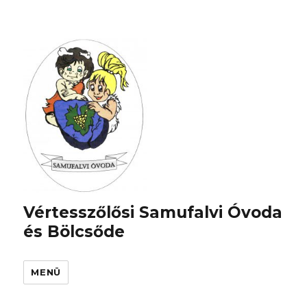
Vértesszőlősi Samufalvi Óvoda
és Bölcsőde
MENÜ