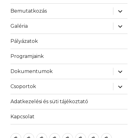
almenü
Bemutatkozás
szétnyit
almenü
Galéria
szétnyit
Pályázatok
Programjaink
almenü
Dokumentumok
szétnyit
almenü
Csoportok
szétnyit
Adatkezelési és süti tájékoztató
Kapcsolat
Bemutatkozás
Galéria
Pályázatok
Programjaink
Dokumentumok
Csoportok
Adatkezelési
Kapcsolat