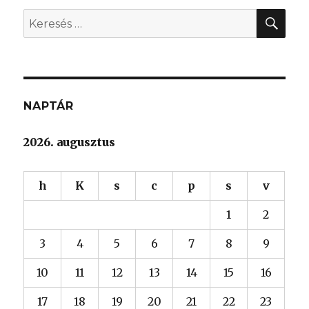
KER
Keresés
a
következő
kifejezésre:
NAPTÁR
2026. augusztus
h
K
s
c
p
s
v
1
2
3
4
5
6
7
8
9
10
11
12
13
14
15
16
17
18
19
20
21
22
23