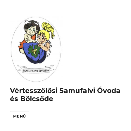
Vértesszőlősi Samufalvi Óvoda
és Bölcsőde
MENÜ