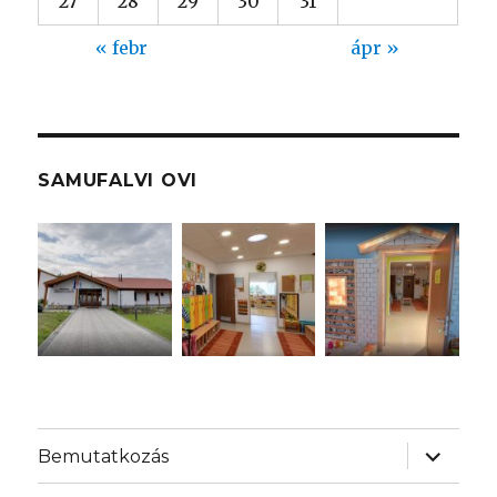
27
28
29
30
31
« febr
ápr »
SAMUFALVI OVI
almenü
Bemutatkozás
szétnyit