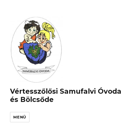
Vértesszőlősi Samufalvi Óvoda
és Bölcsőde
MENÜ