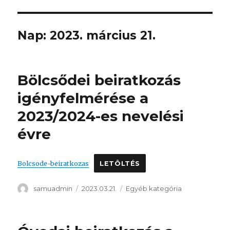
Nap:
2023. március 21.
Bölcsődei beiratkozás
igényfelmérése a
2023/2024-es nevelési
évre
Bolcsode-beiratkozas
LETÖLTÉS
Szerző
Közzétéve
Kategória
samuadmin
2023.03.21.
Egyéb kategória