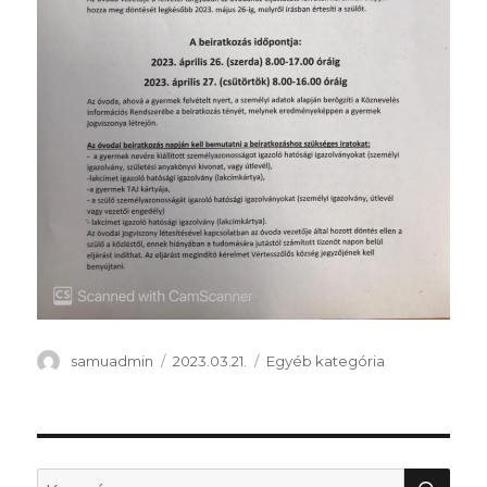
Szerző
Közzétéve
Kategória
samuadmin
2023.03.21.
Egyéb kategória
KER
Keresés