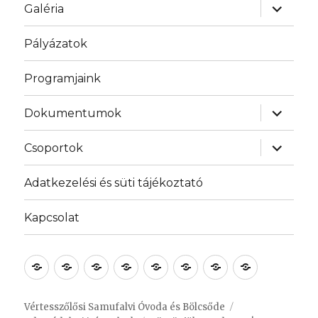
almenü
Galéria
szétnyit
Pályázatok
Programjaink
almenü
Dokumentumok
szétnyit
almenü
Csoportok
szétnyit
Adatkezelési és süti tájékoztató
Kapcsolat
Bemutatkozás
Galéria
Pályázatok
Programjaink
Dokumentumok
Csoportok
Adatkezelési
Kapcsolat
és
süti
Vértesszőlősi Samufalvi Óvoda és Bölcsőde