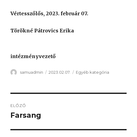
Vértesszőlős, 2023. február 07.
Törökné Pátrovics Erika
intézményvezető
Szerző
Közzétéve
Kategória
samuadmin
2023.02.07.
Egyéb kategória
Bejegyzés
ELŐZŐ
navigáció
Farsang
Korábbi
bejegyzés: