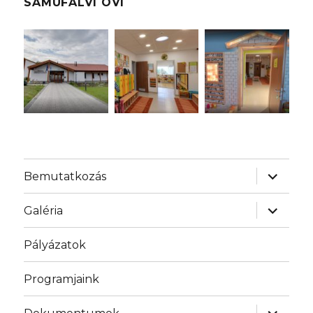
SAMUFALVI OVI
almenü
Bemutatkozás
szétnyit
almenü
Galéria
szétnyit
Pályázatok
Programjaink
almenü