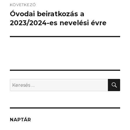
KÖVETKEZŐ
Óvodai beiratkozás a
Következő
bejegyzés:
2023/2024-es nevelési évre
KER
Keresés
a
következő
kifejezésre:
NAPTÁR