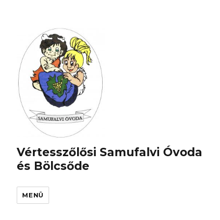
Vértesszőlősi Samufalvi Óvoda
és Bölcsőde
MENÜ