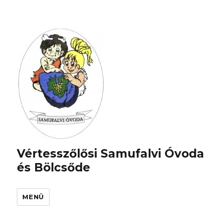
Vértesszőlősi Samufalvi Óvoda
és Bölcsőde
MENÜ