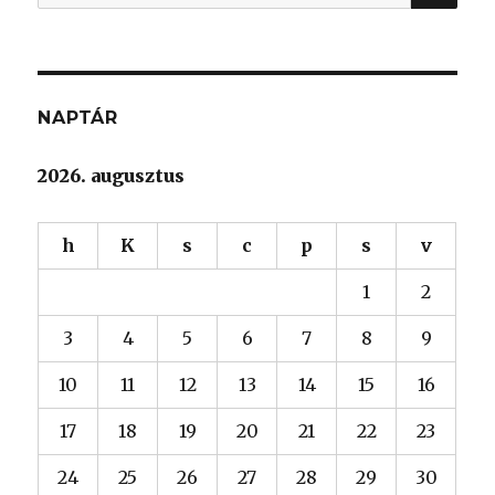
a
következő
kifejezésre:
NAPTÁR
2026. augusztus
h
K
s
c
p
s
v
1
2
3
4
5
6
7
8
9
10
11
12
13
14
15
16
17
18
19
20
21
22
23
24
25
26
27
28
29
30