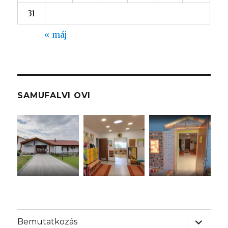
31
« máj
SAMUFALVI OVI
almenü
Bemutatkozás
szétnyit