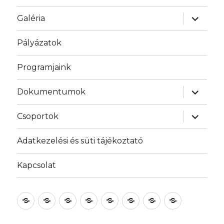
almenü
Galéria
szétnyit
Pályázatok
Programjaink
almenü
Dokumentumok
szétnyit
almenü
Csoportok
szétnyit
Adatkezelési és süti tájékoztató
Kapcsolat
Bemutatkozás
Galéria
Pályázatok
Programjaink
Dokumentumok
Csoportok
Adatkezelési
Kapcsolat
és