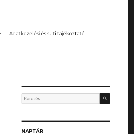
Adatkezelési és süti tájékoztató
KERESÉS
Keresés
a
következő
kifejezésre:
NAPTÁR