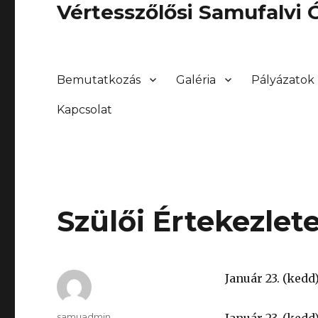
Vértesszőlősi Samufalvi
Bemutatkozás
Galéria
Pályázatok
Kapcsolat
Szülői Értekezlet
Január 23. (kedd
Szerző
samuadmin