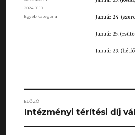
Január 23. (kedd
Közzétéve
2024.01.10.
Kategória
Egyéb kategória
Január 24. (szer
Január 25. (csüt
Január 29. (hétf
Bejegyzés
ELŐZŐ
navigáció
Intézményi térítési díj vá
Korábbi
bejegyzés: