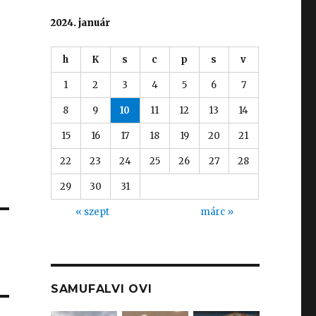
2024. január
h
K
s
c
p
s
v
1
2
3
4
5
6
7
8
9
10
11
12
13
14
15
16
17
18
19
20
21
22
23
24
25
26
27
28
29
30
31
« szept
márc »
SAMUFALVI OVI