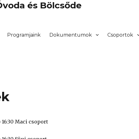
 Óvoda és Bölcsőde
Programjaink
Dokumentumok
Csoportok
ek
) 16:30 Maci csoport