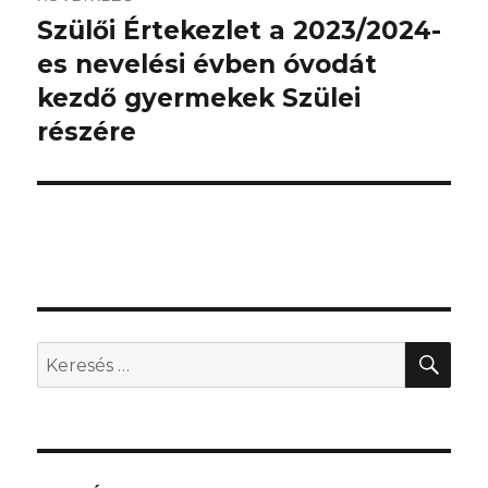
Szülői Értekezlet a 2023/2024-
Következő
bejegyzés:
es nevelési évben óvodát
kezdő gyermekek Szülei
részére
KER
Keresés
a
következő
kifejezésre: