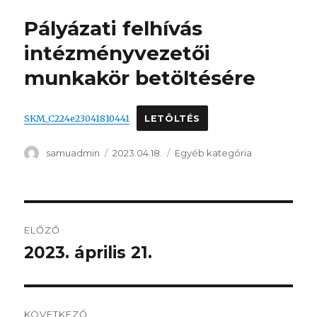
Pályázati felhívás
intézményvezetői
munkakör betöltésére
SKM_C224e23041810441
LETÖLTÉS
Szerző
Közzétéve
Kategória
samuadmin
2023.04.18.
Egyéb kategória
Bejegyzés
ELŐZŐ
navigáció
2023. április 21.
Korábbi
bejegyzés:
KÖVETKEZŐ