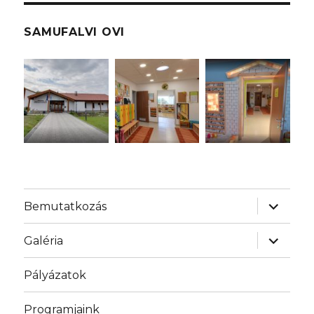
SAMUFALVI OVI
almenü
Bemutatkozás
szétnyit
almenü
Galéria
szétnyit
Pályázatok
Programjaink