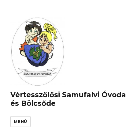
Vértesszőlősi Samufalvi Óvoda
és Bölcsőde
MENÜ