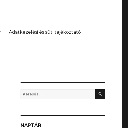
Adatkezelési és süti tájékoztató
KERESÉS
Keresés
a
következő
kifejezésre:
NAPTÁR