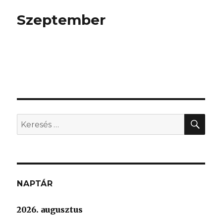
Szeptember
KER
Keresés
a
következő
kifejezésre:
NAPTÁR
2026. augusztus