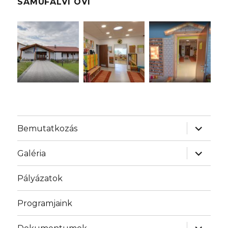
SAMUFALVI OVI
almenü
Bemutatkozás
szétnyit
almenü
Galéria
szétnyit
Pályázatok
Programjaink
almenü