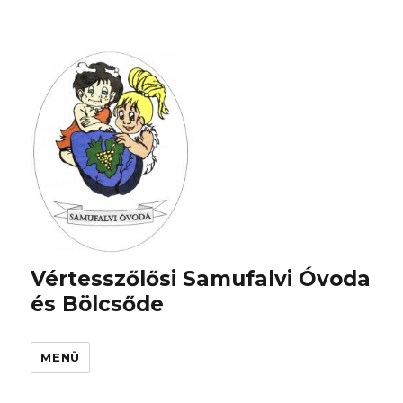
Vértesszőlősi Samufalvi Óvoda
és Bölcsőde
MENÜ