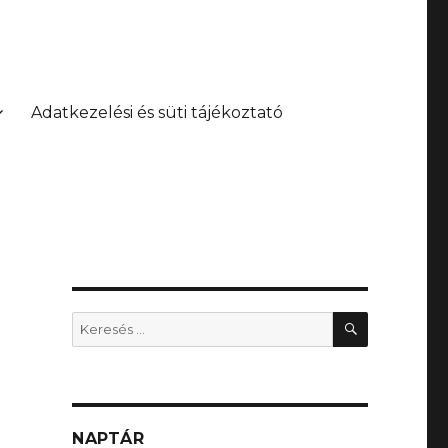
Adatkezelési és süti tájékoztató
KERESÉS
Keresés
a
következő
kifejezésre:
NAPTÁR