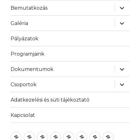
almenü
Bemutatkozás
szétnyit
almenü
Galéria
szétnyit
Pályázatok
Programjaink
almenü
Dokumentumok
szétnyit
almenü
Csoportok
szétnyit
Adatkezelési és süti tájékoztató
Kapcsolat
Bemutatkozás
Galéria
Pályázatok
Programjaink
Dokumentumok
Csoportok
Adatkezelési
Kapcsolat