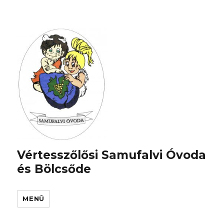
Vértesszőlősi Samufalvi Óvoda
és Bölcsőde
MENÜ