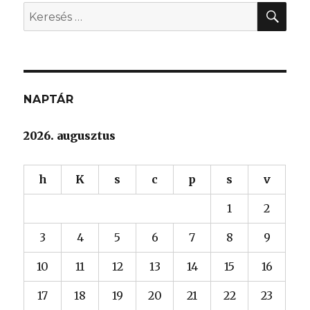
KER
Keresés
a
következő
kifejezésre:
NAPTÁR
2026. augusztus
h
K
s
c
p
s
v
1
2
3
4
5
6
7
8
9
10
11
12
13
14
15
16
17
18
19
20
21
22
23