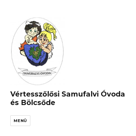
Vértesszőlősi Samufalvi Óvoda
és Bölcsőde
MENÜ