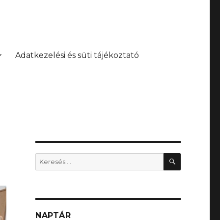
Adatkezelési és süti tájékoztató
KERESÉS
Keresés
a
következő
kifejezésre:
NAPTÁR