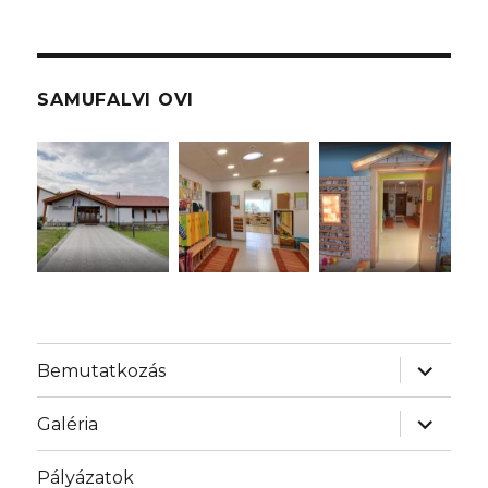
SAMUFALVI OVI
almenü
Bemutatkozás
szétnyit
almenü
Galéria
szétnyit
Pályázatok