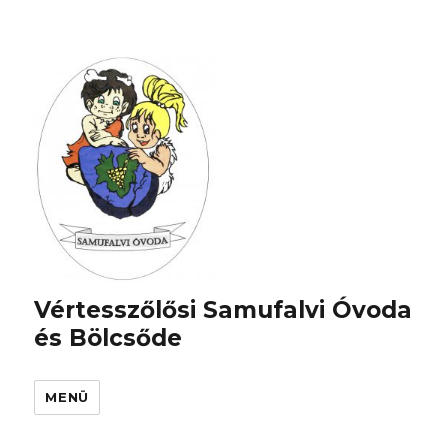
Vértesszőlősi Samufalvi Óvoda
és Bölcsőde
MENÜ