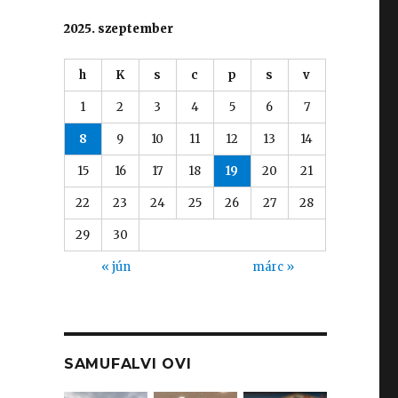
2025. szeptember
h
K
s
c
p
s
v
1
2
3
4
5
6
7
8
9
10
11
12
13
14
15
16
17
18
19
20
21
22
23
24
25
26
27
28
29
30
« jún
márc »
SAMUFALVI OVI