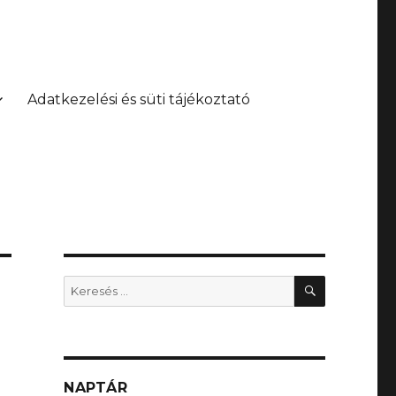
Adatkezelési és süti tájékoztató
KERESÉS
Keresés
a
következő
kifejezésre:
NAPTÁR