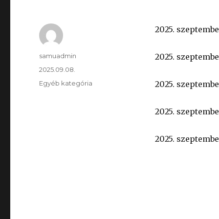
2025. szeptember
Szerző
samuadmin
2025. szeptember
Közzétéve
2025.09.08.
Kategória
Egyéb kategória
2025. szeptember
2025. szeptember
2025. szeptember